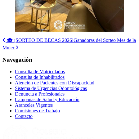
Navegación
🎓 ¡SORTEO DE BECAS 2026!
Ganadoras del Sorteo Mes de la
de
Mujer
entradas
Navegación
Consulta de Matriculados
Consulta de Inhabilitados
Atención de Pacientes con Discapacidad
Sistema de Urgencias Odontológicas
Denuncia a Profesionales
Campañas de Salud y Educación
Aranceles Vigentes
Comisiones de Trabajo
Contacto