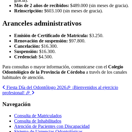
gracia).
Más de 2 años de recibidos:
$489.000 (sin meses de gracia).
Reinscripción:
$603.100 (sin meses de gracia).
Aranceles administrativos
Emisión de Certificado de Matrícula:
$3.250.
Renovación de suspensión:
$97.800.
Cancelación:
$16.300.
Suspensión:
$16.300.
Credencial:
$4.500.
Para consultas o mayor información, comunicarse con el
Colegio
Odontológico de la Provincia de Córdoba
a través de los canales
habituales de atención.
Navegación
Fiesta Día del Odontólogo 2026
🎉 ¡Bienvenidos al ejercicio
profesional! 🎉
de
entradas
Navegación
Consulta de Matriculados
Consulta de Inhabilitados
Atención de Pacientes con Discapacidad
Sistema de Urgencias Odontológicas